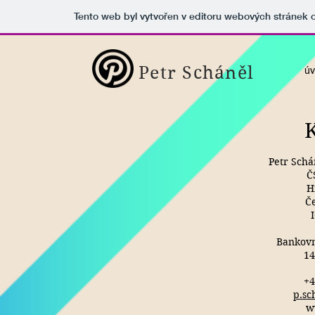
Tento web byl vytvořen v editoru webových stránek
Petr Scháněl
ú
Petr Schá
Č
H
Č
Bankovní
14
+4
p.sc
w